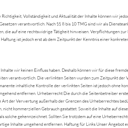
ie Richtigkeit, Vollständigkeit und Aktualität der Inhalte können wir 
esetzen verantwortlich. Nach §§ 8 bis 10 TMG sind wir als Diensteanbi
 die auf eine rechtswidrige Tätigkeit hinweisen. Verpflichtungen zu
 Haftung ist jedoch erst ab dem Zeitpunkt der Kenntnis einer konkre
 Inhalte wir keinen Einfluss haben. Deshalb können wir für diese frem
 Seiten verantwortlich. Die verlinkten Seiten wurden zum Zeitpunkt de
anente inhaltliche Kontrolle der verlinkten Seiten ist jedoch ohne ko
gehend entfernen. Urheberrecht Die durch die Seitenbetreiber erstel
de Art der Verwertung außerhalb der Grenzen des Urheberrechtes bedü
n, nicht kommerziellen Gebrauch gestattet. Soweit die Inhalte auf dies
 als solche gekennzeichnet. Sollten Sie trotzdem auf eine Urheberrec
ige Inhalte umgehend entfernen. Haftung für Links Unser Angebot enth